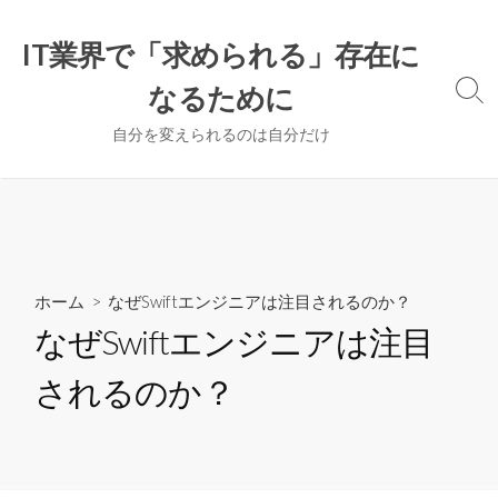
コ
ン
IT業界で「求められる」存在に
テ
なるために
ン
検
索
ツ
自分を変えられるのは自分だけ
切
へ
り
ス
替
え
キ
ッ
プ
ホーム
> なぜSwiftエンジニアは注目されるのか？
なぜSwiftエンジニアは注目
されるのか？